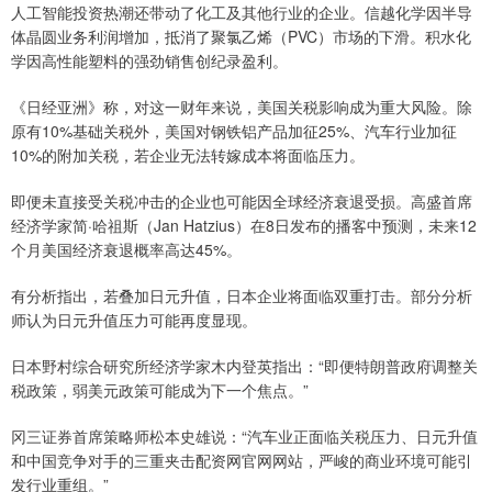
人工智能投资热潮还带动了化工及其他行业的企业。信越化学因半导
体晶圆业务利润增加，抵消了聚氯乙烯（PVC）市场的下滑。积水化
学因高性能塑料的强劲销售创纪录盈利。
《日经亚洲》称，对这一财年来说，美国关税影响成为重大风险。除
原有10%基础关税外，美国对钢铁铝产品加征25%、汽车行业加征
10%的附加关税，若企业无法转嫁成本将面临压力。
即便未直接受关税冲击的企业也可能因全球经济衰退受损。高盛首席
经济学家简·哈祖斯（Jan Hatzius）在8日发布的播客中预测，未来12
个月美国经济衰退概率高达45%。
有分析指出，若叠加日元升值，日本企业将面临双重打击。部分分析
师认为日元升值压力可能再度显现。
日本野村综合研究所经济学家木内登英指出：“即便特朗普政府调整关
税政策，弱美元政策可能成为下一个焦点。”
冈三证券首席策略师松本史雄说：“汽车业正面临关税压力、日元升值
和中国竞争对手的三重夹击配资网官网网站，严峻的商业环境可能引
发行业重组。”