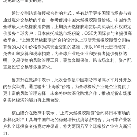
场见证这一重要时刻。
通过交割结算价授权合作的方式，将有助于更多国际市场参与者
通过境外交易所的平台，参考使用中国天然橡胶期货价格。中国作为
全球最大天然橡胶消费国，上期所天然橡胶期货以高流动性和权威定
价服务全球客户；日本依托成熟市场积淀，OSE为国际参与者提供高
效平台。“上海天然橡胶期货”合约设计以上期所天然橡胶期货交割结
算价的人民币价格作为其现金交割的基准，乘以100日元进行结算，
免去汇率换算和税率扣减，为全球产业链企业和投资者提供价格透
明、交易便捷的风险管理工具，覆盖套期保值、跨市场套利、资产配
置及投资交易等多重需求。
鲁东升在致辞中表示，此次合作是中国期货市场高水平对外开放
的务实举措。通过输出“上海胶”价格，为全球橡胶产业链企业提供了
更丰富的风险管理选择，未来将继续深化跨境合作，推动期货市场服
务实体经济的能力再上新台阶。
横山隆介在致辞中表示，“上海天然橡胶期货”合约将日本市场的
多样化对冲工具与中国市场的稳健增长优势紧密结合，为日本产业客
户和全球投资者拓宽对冲渠道，将为两国乃至全球橡胶产业注入新活
力。