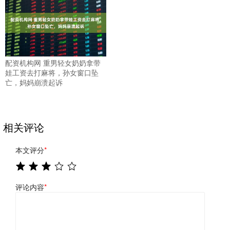
配资机构网 重男轻女奶奶拿带
娃工资去打麻将，孙女窗口坠
亡，妈妈崩溃起诉
相关评论
本文评分
*
评论内容
*