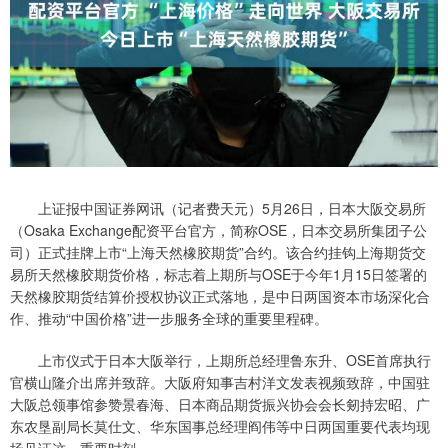
上证报中国证券网讯（记者费天元）5月26日，日本大阪交易所
（Osaka Exchange配资平台官方，简称OSE，日本交易所集团子公
司）正式挂牌上市“上海天然橡胶期货”合约。该合约挂钩上海期货交
易所天然橡胶期货价格，标志着上期所与OSE于今年1月15日签署的
天然橡胶期货结算价授权协议正式落地，是中日两国资本市场深化合
作、推动“中国价格”进一步服务全球的重要里程碑。
上市仪式于日本大阪举行，上期所总经理鲁东升、OSE首席执行
官横山隆介出席并致辞。大阪府知事吉村洋文发表视频致辞，中国驻
大阪总领事馆参赞景春海、日本商品期货振兴协会会长剱持宏昭、广
东农垦副局长莫仕文、华东国事总经理阎伟等中日两国重要代表均现