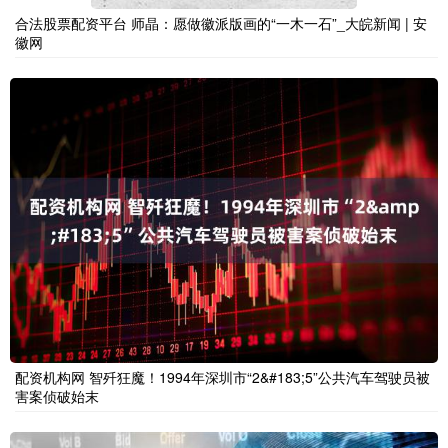
合法股票配资平台 师晶：愿做徽派版画的“一木一石”_大皖新闻 | 安
徽网
配资机构网 智歼狂魔！1994年深圳市“2&#183;5”公共汽车驾驶员被
害案侦破始末