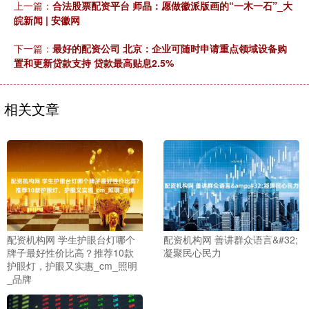
上一篇：
合法股票配资平台 师晶：愿做徽派版画的“一木一石”_大
皖新闻 | 安徽网
下一篇：
最好的配资公司 北京：企业可随时申请重点领域设备购
置和更新贷款支持 贷款最高贴息2.5%
相关文章
配资机构网 学生护眼台灯哪个
配资机构网 善讲群众语言&#32;
牌子最好性价比高？推荐10款
凝聚民心民力
护眼灯，护眼又实惠_cm_照明
_品牌