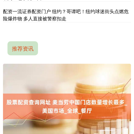
配资一流证券配资门户 纽约？哥谭吧！纽约球迷街头点燃危
险爆炸物 多人直接被警察扣走
推荐资讯