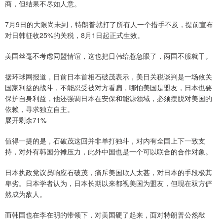
商，但结果不尽如人意。
7月9日的大限尚未到，特朗普就打了所有人一个措手不及，提前宣布
对日韩征收25%的关税，8月1日起正式生效。
美国丝毫不考虑同盟情谊，这也把日韩给惹急眼了，两国不服就干。
据环球网报道，日前日本首相石破茂表示，美日关税谈判是一场攸关
国家利益的战斗，不能忍受被对方看扁，哪怕美国是盟友，日本也要
保护自身利益，他还强调日本在安保和能源领域，必须摆脱对美国的
依赖，寻求独立自主。
展开剩余71%
值得一提的是，石破茂这回并非单打独斗，对内有全国上下一致支
持，对外有韩国分摊压力，此外中国也是一个可以联合的合作对象。
日本执政党议员响应石破茂，痛斥美国欺人太甚，对日本的手段极其
卑劣。日本学者认为，日本长期以来都视美国为盟友，但现在双方俨
然成为敌人。
而韩国也在李在明的带领下，对美国硬了起来，面对特朗普公然敲