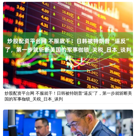
炒股配资平台网 不服就干！日韩被特朗普“逼反”了，第一步就斩断美
国的军事枷锁_关税_日本_谈判