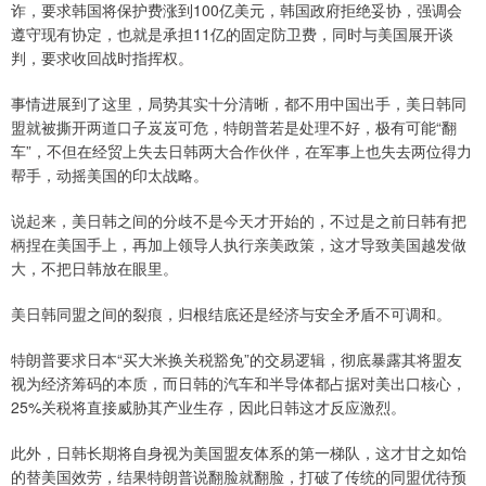
诈，要求韩国将保护费涨到100亿美元，韩国政府拒绝妥协，强调会
遵守现有协定，也就是承担11亿的固定防卫费，同时与美国展开谈
判，要求收回战时指挥权。
事情进展到了这里，局势其实十分清晰，都不用中国出手，美日韩同
盟就被撕开两道口子岌岌可危，特朗普若是处理不好，极有可能“翻
车”，不但在经贸上失去日韩两大合作伙伴，在军事上也失去两位得力
帮手，动摇美国的印太战略。
说起来，美日韩之间的分歧不是今天才开始的，不过是之前日韩有把
柄捏在美国手上，再加上领导人执行亲美政策，这才导致美国越发做
大，不把日韩放在眼里。
美日韩同盟之间的裂痕，归根结底还是经济与安全矛盾不可调和。
特朗普要求日本“买大米换关税豁免”的交易逻辑，彻底暴露其将盟友
视为经济筹码的本质，而日韩的汽车和半导体都占据对美出口核心，
25%关税将直接威胁其产业生存，因此日韩这才反应激烈。
此外，日韩长期将自身视为美国盟友体系的第一梯队，这才甘之如饴
的替美国效劳，结果特朗普说翻脸就翻脸，打破了传统的同盟优待预